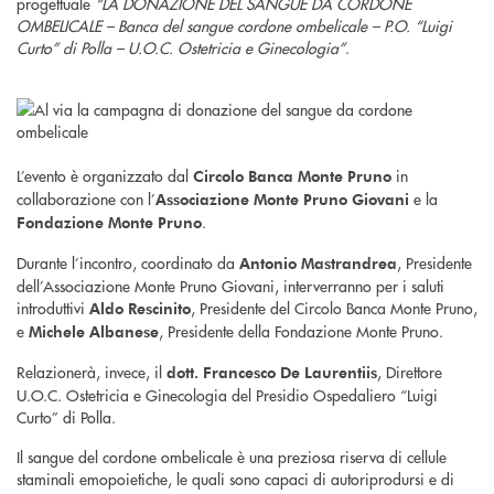
progettuale
“LA DONAZIONE DEL SANGUE DA CORDONE
OMBELICALE – Banca del sangue cordone ombelicale – P.O. “Luigi
Curto” di Polla – U.O.C. Ostetricia e Ginecologia”
.
L’evento è organizzato dal
in
Circolo Banca Monte Pruno
collaborazione con l’
e la
Associazione Monte Pruno Giovani
.
Fondazione Monte Pruno
Durante l’incontro, coordinato da
, Presidente
Antonio Mastrandrea
dell’Associazione Monte Pruno Giovani, interverranno per i saluti
introduttivi
, Presidente del Circolo Banca Monte Pruno,
Aldo Rescinito
e
, Presidente della Fondazione Monte Pruno.
Michele Albanese
Relazionerà, invece, il
, Direttore
dott. Francesco De Laurentiis
U.O.C. Ostetricia e Ginecologia del Presidio Ospedaliero “Luigi
Curto” di Polla.
Il sangue del cordone ombelicale è una preziosa riserva di cellule
staminali emopoietiche, le quali sono capaci di autoriprodursi e di