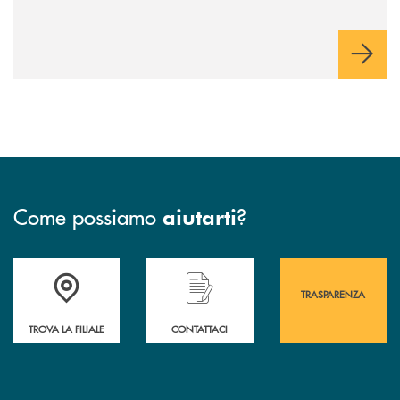
Come possiamo
?
aiutarti
Accedi all' elenco completo&nbsp; delle&nbsp; filiali&nbsp; di Banca 
Hai bisogno di assistenza immediata? Contatta
Hai bisogno di alcuni
TRASPARENZA
TROVA LA FILIALE
CONTATTACI