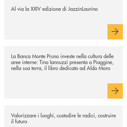
/eventi/al-via-la-xxiv-edizione-di-jazzinlaurino/
Al via la XXIV edizione di JazzinLaurino
/eventi/la-banca-monte-pruno-investe-nella-cultura-delle-aree-interne-t
La Banca Monte Pruno investe nella cultura delle
aree interne: Tino Iannuzzi presenta a Piaggine,
nella sua terra, il libro dedicato ad Aldo Moro
/eventi/valorizzare-i-luoghi-custodire-le-radici-costruire-il-futuro/
Valorizzare i luoghi, custodire le radici, costruire
il futuro