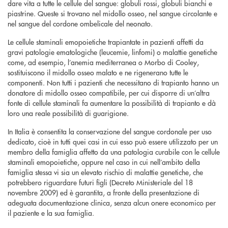
dare vita a tutte le cellule del sangue: globuli rossi, globuli bianchi e
piastrine. Queste si trovano nel midollo osseo, nel sangue circolante e
nel sangue del cordone ombelicale del neonato.
Le cellule staminali emopoietiche trapiantate in pazienti affetti da
gravi patologie ematologiche (leucemie, linfomi) o malattie genetiche
come, ad esempio, l’anemia mediterranea o Morbo di Cooley,
sostituiscono il midollo osseo malato e ne rigenerano tutte le
componenti. Non tutti i pazienti che necessitano di trapianto hanno un
donatore di midollo osseo compatibile, per cui disporre di un’altra
fonte di cellule staminali fa aumentare la possibilità di trapianto e dà
loro una reale possibilità di guarigione.
In Italia è consentita la conservazione del sangue cordonale per uso
dedicato, cioè in tutti quei casi in cui esso può essere utilizzato per un
membro della famiglia affetto da una patologia curabile con le cellule
staminali emopoietiche, oppure nel caso in cui nell’ambito della
famiglia stessa vi sia un elevato rischio di malattie genetiche, che
potrebbero riguardare futuri figli (Decreto Ministeriale del 18
novembre 2009) ed è garantita, a fronte della presentazione di
adeguata documentazione clinica, senza alcun onere economico per
il paziente e la sua famiglia.