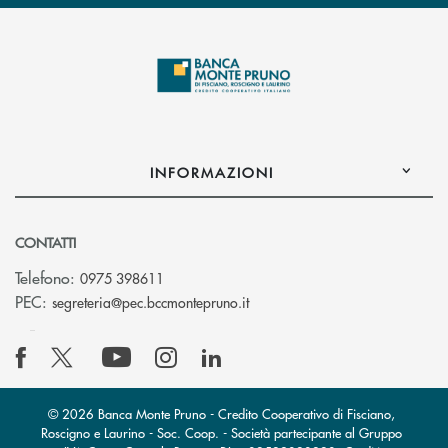
INFORMAZIONI
CONTATTI
Telefono:
0975 398611
(si apre l’app di posta elettro
PEC:
segreteria@pec.bccmontepruno.it
© 2026 Banca Monte Pruno - Credito Cooperativo di Fisciano,
Roscigno e Laurino - Soc. Coop. - Società partecipante al Gruppo