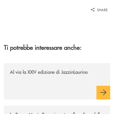
SHARE
Ti potrebbe interessare anche:
/eventi/al-via-la-xxiv-edizione-di-jazzinlaurino/
Al via la XXIV edizione di JazzinLaurino
/eventi/la-banca-monte-pruno-investe-nella-cultura-delle-aree-interne-t