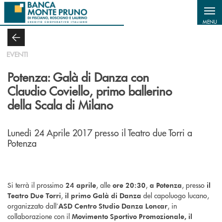
Salta al contenuto principale
MENU
EVENTI
Potenza: Galà di Danza con
Claudio Coviello, primo ballerino
della Scala di Milano
Lunedì 24 Aprile 2017 presso il Teatro due Torri a
Potenza
Si terrà il prossimo
, alle
,
, presso
24 aprile
ore 20:30
a Potenza
il
,
del capoluogo lucano,
Teatro Due Torri
il primo Galà di Danza
organizzato dall’
, in
ASD Centro Studio Danza Loncar
collaborazione con il
Movimento Sportivo Promozionale, il