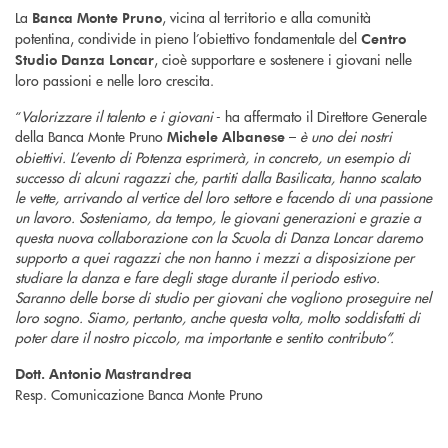
La
, vicina al territorio e alla comunità
Banca Monte Pruno
potentina, condivide in pieno l’obiettivo fondamentale del
Centro
, cioè supportare e sostenere i giovani nelle
Studio Danza Loncar
loro passioni e nelle loro crescita.
“
Valorizzare il talento e i giovani
- ha affermato il Direttore Generale
della Banca Monte Pruno
–
è uno dei nostri
Michele Albanese
obiettivi. L’evento di Potenza esprimerà, in concreto, un esempio di
successo di alcuni ragazzi che, partiti dalla Basilicata, hanno scalato
le vette, arrivando al vertice del loro settore e facendo di una passione
un lavoro. Sosteniamo, da tempo, le giovani generazioni e grazie a
questa nuova collaborazione con la Scuola di Danza Loncar daremo
supporto a quei ragazzi che non hanno i mezzi a disposizione per
studiare la danza e fare degli stage durante il periodo estivo.
Saranno delle borse di studio per giovani che vogliono proseguire nel
loro sogno. Siamo, pertanto, anche questa volta, molto soddisfatti di
poter dare il nostro piccolo, ma importante e sentito contributo”.
Dott. Antonio Mastrandrea
Resp. Comunicazione Banca Monte Pruno