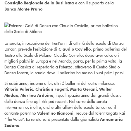
e con il supporto della
Consiglio Regionale della Basilicata
.
Banca Monte Pruno
La serata, in occasione dei trent’anni di attività della scuola di Danza
Loncar, prevede l’esibizione di
, primo ballerino del
Claudio Coviello
Teatro alla Scala di Milano. Claudio Coviello, dopo aver calcato i
migliori palchi in Europa e nel Mondo, porta, per la prima volta, la
Danza Classica di repertorio a Potenza, attraverso il Centro Studio
Danza Loncar, la scuola dove il ballerino ha mosso i suoi primi passi.
Si esibiranno, insieme a lui, altri 5 ballerini del teatro milanese:
Vittoria Valerio, Christian Fagetti, Marta Gerani, Walter
, i quali spazieranno dai grandi classici
Madau, Martina Arduino
della danza fino agli stili più recenti. Nel corso della serata
interverranno, inoltre, anche altri allievi della scuola Loncar ed il
cantante potentino
, reduce dal talent targato Rai
Valentino Bianconi
“The Voice”. La serata sarà presentata dalla giornalista
Annamaria
.
Sodano