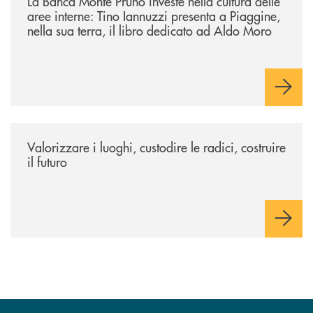
La Banca Monte Pruno investe nella cultura delle
aree interne: Tino Iannuzzi presenta a Piaggine,
nella sua terra, il libro dedicato ad Aldo Moro
/eventi/valorizzare-i-luoghi-custodire-le-radici-costruire-il-futuro/
Valorizzare i luoghi, custodire le radici, costruire
il futuro