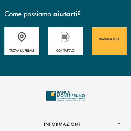
Come possiamo
?
aiutarti
Accedi all' elenco completo&nbsp; delle&nbsp; filiali&nbsp; di Banca 
Hai bisogno di assistenza immediata? Contatta
Hai bisogno di alcuni
TRASPARENZA
TROVA LA FILIALE
CONTATTACI
INFORMAZIONI