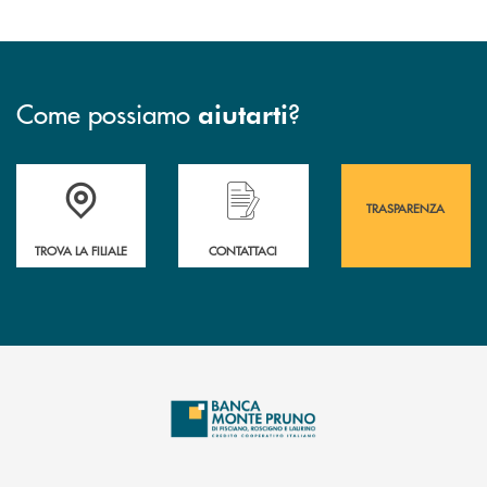
Come possiamo
?
aiutarti
Accedi all' elenco completo&nbsp; delle&nbsp; filiali&nbsp; di Banca 
Hai bisogno di assistenza immediata? Contatta
Hai bisogno di alcuni
TRASPARENZA
TROVA LA FILIALE
CONTATTACI