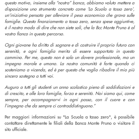
questo motivo, insieme alla “nostra” banca, abbiamo voluto mettere a
disposizione uno strumento concreto come ‘La Scuola a tasso zero’,
un'iniziativa pensata per alleviare il peso economico che grava sulle
famiglie. Questo finanziamento a tasso zero, senza spese aggiuntive,
è il nostro modo di dire che non siete soli, che la Bcc Monte Pruno è al
vostro fianco in questo percorso.
Ogni giovane ha diritto di sognare e di costruire il proprio futuro con
serenità, e ogni famiglia merita di essere supportata in questo
cammino. Per me, questo non è solo un dovere professionale, ma un
impegno morale e umano. La nostra comunità è forte quando ci
sosteniamo a vicenda, ed è per questo che voglio ribadire il mio più
sincero sostegno a tutti voi.
Auguro a tutti gli studenti un anno scolastico pieno di soddisfazioni e
di crescita, e alle loro famiglie, forza e serenità. Noi siamo qui, come
sempre, per accompagnarvi in ogni passo, con il cuore e con
l’impegno che da sempre ci contraddistinguono.”
Per maggiori informazioni su "La Scuola a tasso zero", è possibile
contattare direttamente le filiali della Banca Monte Pruno o visitare il
sito ufficiale.