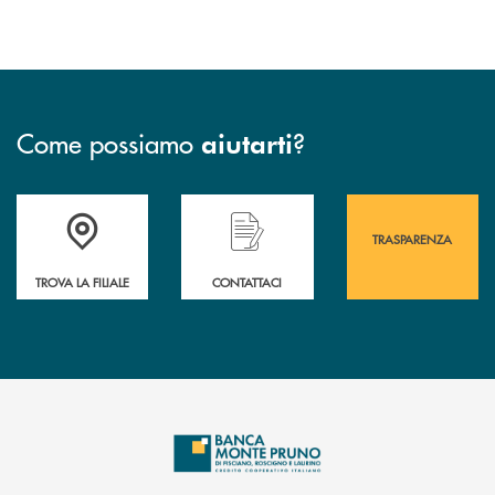
Come possiamo
?
aiutarti
Accedi all' elenco completo&nbsp; delle&nbsp; filiali&nbsp; di Banca 
Hai bisogno di assistenza immediata? Contatta
Hai bisogno di alcuni
TRASPARENZA
TROVA LA FILIALE
CONTATTACI