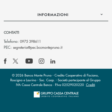
INFORMAZIONI
CONTATTI
Telefono:
0975 398611
(si apre l’app di posta elettro
PEC:
segreteria@pec.bccmontepruno.it
© 2026 Banca Monte Pruno - Credito Cooperativo di Fisciano,
Roscigno e Laurino - Soc. Coop. - Società partecipante al Gruppo
IVA Cassa Centrale Banca · P.Iva 02529020220
Crediti