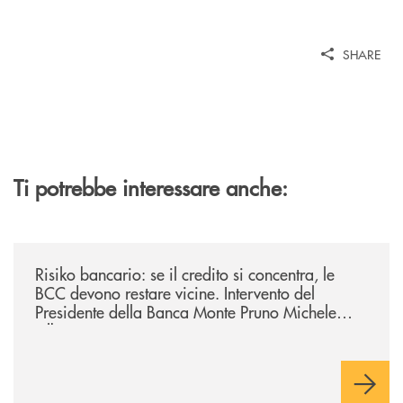
SHARE
Ti potrebbe interessare anche:
/il-punto-di/risiko-bancario-se-il-credito-si-concentra-le-bcc-devono-r
Risiko bancario: se il credito si concentra, le
BCC devono restare vicine. Intervento del
Presidente della Banca Monte Pruno Michele
Albanese.