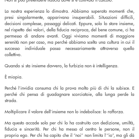
La nostra esperienza lo dimostra. Abbiamo superato momenti che,
presi singolarmente, apparivano insuperabili. Situazioni difficili,
decisioni complesse, passaggi delicati. Eppure, solo lo stare insieme,
nel rispetto dei valori, della fiducia reciproca, del bene comune, ci ha
permesso di andare avanti. Oggi viviamo momenti di maggiore
serenità non per caso, ma perché abbiamo scelto una cultura in cui il
successo individuale passa necessariamente attraverso quello
collettivo.
Quando si sta insieme davvero, la furbizia non è intelligenza.
È miopia.
Perché l’invidia consuma chi la prova molto più di chi la subisce. E
perché chi pensa di guadagnare scorciatoie, alla lunga perde la
strada.
Moltiplicare il valore dell’insieme non lo indebolisce: lo rafforza.
Ma questo accade solo per chi lo ha costruito con dedizione, umiltà,
fiducia e sincerità. Per chi ha messo al centro le persone, non il
proprio ego. Per chi ha capito che il “noi” non limita l’“io”, ma gli dà