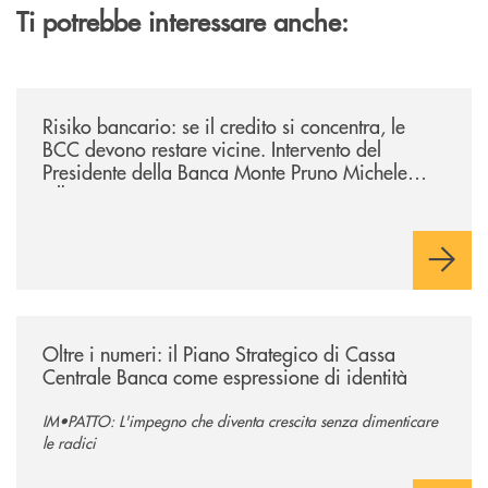
Ti potrebbe interessare anche:
/il-punto-di/risiko-bancario-se-il-credito-si-concentra-le-bcc-devono-r
Risiko bancario: se il credito si concentra, le
BCC devono restare vicine. Intervento del
Presidente della Banca Monte Pruno Michele
Albanese.
/il-punto-di/oltre-i-numeri-il-piano-strategico-di-cassa-centrale-banca-
Oltre i numeri: il Piano Strategico di Cassa
Centrale Banca come espressione di identità
IM•PATTO: L'impegno che diventa crescita senza dimenticare
le radici