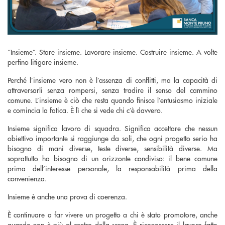
“Insieme”. Stare insieme. Lavorare insieme. Costruire insieme. A volte
perfino litigare insieme.
Perché l’insieme vero non è l’assenza di conflitti, ma la capacità di
attraversarli senza rompersi, senza tradire il senso del cammino
comune. L’insieme è ciò che resta quando finisce l’entusiasmo iniziale
e comincia la fatica. È lì che si vede chi c’è davvero.
Insieme significa lavoro di squadra. Significa accettare che nessun
obiettivo importante si raggiunge da soli, che ogni progetto serio ha
bisogno di mani diverse, teste diverse, sensibilità diverse. Ma
soprattutto ha bisogno di un orizzonte condiviso: il bene comune
prima dell’interesse personale, la responsabilità prima della
convenienza.
Insieme è anche una prova di coerenza.
È continuare a far vivere un progetto a chi è stato promotore, anche
quando non è più al centro della scena. È riconoscere il lavoro fatto