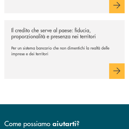
/il-punto-di/il-credito-che-serve-al-paese-fiducia-proporzionalita-e-pres
Il credito che serve al paese: fiducia,
proporzionalità e presenza nei territori
Per un sistema bancario che non dimentichi la realtà delle
imprese e dei territori
Come possiamo
?
aiutarti