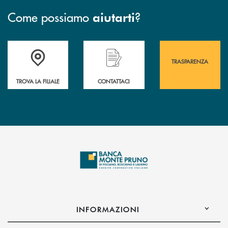
Come possiamo
?
aiutarti
Accedi all' elenco completo&nbsp; delle&nbsp; filiali&nbsp; di Banca 
Hai bisogno di assistenza immediata? Contatta
Hai bisogno di alcuni
TRASPARENZA
TROVA LA FILIALE
CONTATTACI
INFORMAZIONI