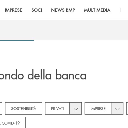
|
IMPRESE
SOCI
NEWS BMP
MULTIMEDIA
ondo della banca
own for Novità
Toggle subcategories dropdo
Toggle
SOSTENIBILITÀ
PRIVATI
IMPRESE
 COVID-19