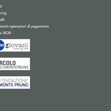
tà
wing
Apre una nuova finestra
lti
mento operazioni di pagamento
Apre una nuova finestra
si IBOR