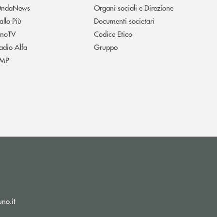
ndaNews
Organi sociali e Direzione
allo Più
Documenti societari
noTV
Codice Etico
adio Alfa
Gruppo
MP
(si apre l’app di posta elettronica)
no.it