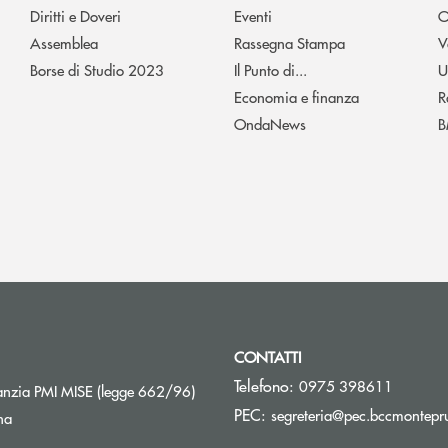
Diritti e Doveri
Eventi
O
Assemblea
Rassegna Stampa
V
Borse di Studio 2023
Il Punto di...
U
Economia e finanza
R
OndaNews
B
CONTATTI
Telefono:
0975 398611
Apre una nuova finestra
nzia PMI MISE (legge 662/96)
PEC:
segreteria@pec.bccmontepru
na