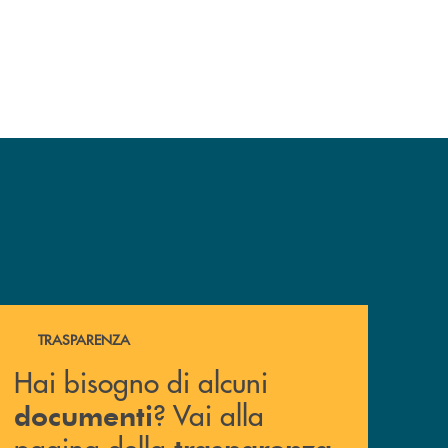
Hai bisogno di alcuni documenti ? Vai alla pagina della 
TRASPARENZA
Hai bisogno di alcuni
? Vai alla
documenti
pagina della
.
trasparenza