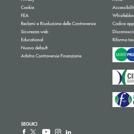
Cookie
Accessibili
FEA
Whistleblo
Reclami e Risoluzione delle Controversie
Codice appa
Sicurezza web
Disconosci
Educational
Riforma tas
Nuovo default
Apre una nuova finestra
Arbitro Controversie Finanziarie
SEGUICI