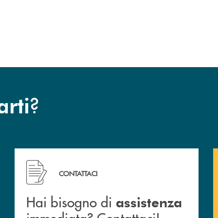
uccessivo
?
arti
 filiali&nbsp; di Banca Monte Pruno
Hai bisogno di assistenza immediata? Contattaci!
CONTATTACI
Hai bisogno di
assistenza
immediata? Contattaci!