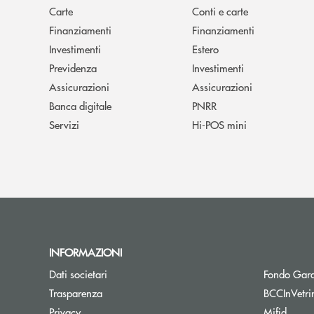
Carte
Conti e carte
Finanziamenti
Finanziamenti
Investimenti
Estero
Previdenza
Investimenti
Assicurazioni
Assicurazioni
Banca digitale
PNRR
Servizi
Hi-POS mini
INFORMAZIONI
Dati societari
Fondo Gara
Trasparenza
BCCInVetri
Privacy
Mifid