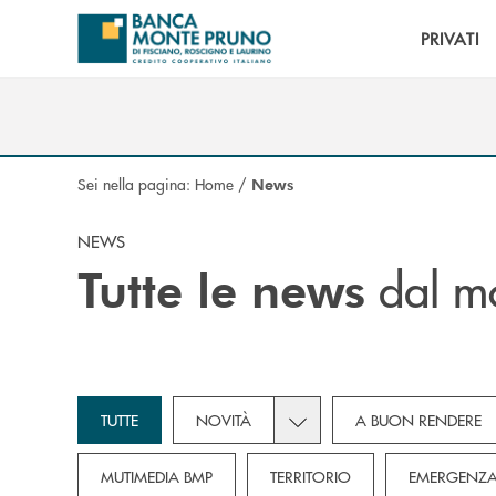
Salta al contenuto principale
PRIVATI
Sei nella pagina:
Home
/
News
NEWS
dal m
Tutte le news
Toggle subcategories dropd
TUTTE
NOVITÀ
A BUON RENDERE
MUTIMEDIA BMP
TERRITORIO
EMERGENZA