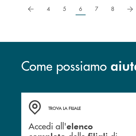
precedente
s
4
5
6
7
8
Come possiamo
aiut
Accedi all' elenco completo&nbsp; delle&nbsp;
TROVA LA FILIALE
Accedi all'
elenco
delle
di
completo
filiali