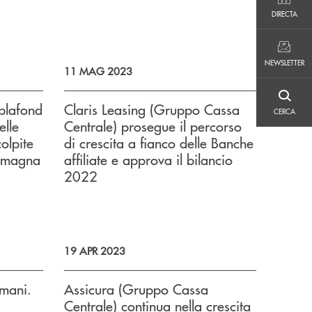
DIRECTA
DIRECTA
NEWSLETTER
NEWSLETTER
11 MAG 2023
CERCA
plafond
Claris Leasing (Gruppo Cassa
CERCA
elle
Centrale) prosegue il percorso
olpite
di crescita a fianco delle Banche
Romagna
affiliate e approva il bilancio
2022
19 APR 2023
omani.
Assicura (Gruppo Cassa
Centrale) continua nella crescita