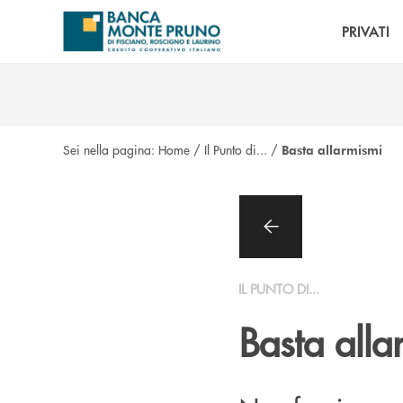
Salta al contenuto principale
PRIVATI
Sei nella pagina:
Home
/
Il Punto di...
/
Basta allarmismi
IL PUNTO DI...
Basta alla