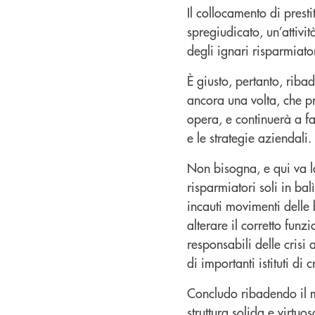
Il collocamento di prest
spregiudicato, un’attivi
degli ignari risparmiator
È giusto, pertanto, riba
ancora una volta, che p
opera, e continuerà a f
e le strategie aziendali.
Non bisogna, e qui va l
risparmiatori soli in bal
incauti movimenti delle b
alterare il corretto funz
responsabili delle crisi
di importanti istituti di
Concludo ribadendo il me
struttura solida e virtuos