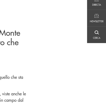
DIRECTA
DIRECTA
NEWSLETTER
NEWSLETTER
 Monte
CERCA
CERCA
to che
uello che sta
 viste anche le
 in campo dal