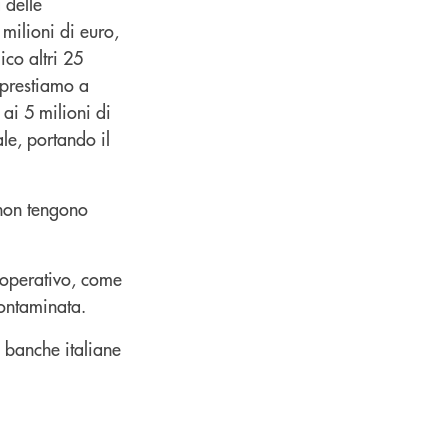
 delle
milioni di euro,
co altri 25
pprestiamo a
 ai 5 milioni di
le, portando il
non tengono
ooperativo, come
contaminata.
 banche italiane