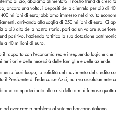
erma di ciò, abbiamo alimentato il nostro trend di crescita
 ancora una volta, i depositi della clientela per più di 40 
 400 milioni di euro; abbiamo immesso nel circuito economi
ziamenti, arrivando alla soglia di 250 milioni di euro. Ci a
rcizio più alto della nostra storia, pari ad un valore superiore
end positivo, l’azienda fortifica la sua dotazione patrimonia
e a 40 milioni di euro.
il rapporto con l’economia reale inseguendo logiche che 
ei territori e delle necessità delle famiglie e delle aziende.
ento fuori luogo, la solidità del movimento del credito c
to il Presidente di Federcasse Azzi, non va assolutamente 
bbiamo compartecipato alle crisi delle ormai famose quattro
 ad aver creato problemi al sistema bancario italiano.