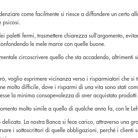
videnziare come facilmente si riesce a diffondere un certo a
 psicosi.
dei paletti fermi, trasmettere chiarezza sull’argomento, evita
, confondendo le mele marce con quelle buone.
entale circoscrivere quello che sta accadendo, altrimenti si
rò, voglio esprimere vicinanza verso i risparmiatori che si 
ne molto difficile, dove i risparmi di una vita sono stati c
vesse la minima consapevolezza di aver acquistato prodotti r
omento molto simile a quello di qualche anno fa, con le Le
 delicata. La nostra Banca si fece carico, attraverso una g
sare i sottoscrittori di quelle obbligazioni, perché i clienti 