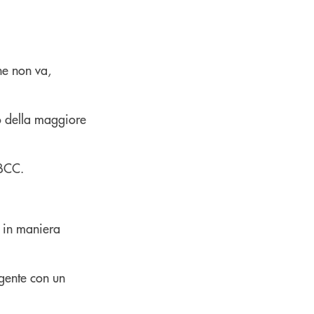
he non va,
io della maggiore
 BCC.
, in maniera
 gente con un