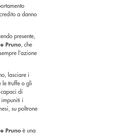
mportamento
i credito a danno
acendo presente,
, che
e Pruno
 sempre l’azione
o, lasciare i
le truffe o gli
o capaci di
 impuniti i
esi, su poltrone
è una
e Pruno