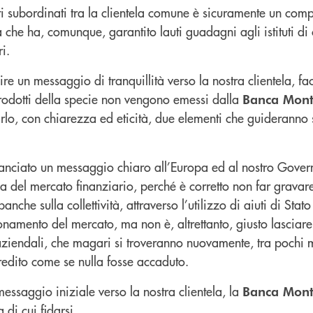
iti subordinati tra la clientela comune è sicuramente un co
tà che ha, comunque, garantito lauti guadagni agli istituti d
i.
dire un messaggio di tranquillità verso la nostra clientela, f
rodotti della specie non vengono emessi dalla
Banca Mont
arlo, con chiarezza ed eticità, due elementi che guideranno
anciato un messaggio chiaro all’Europa ed al nostro Govern
ìa del mercato finanziario, perché è corretto non far gravare 
anche sulla collettività, attraverso l’utilizzo di aiuti di Stat
ionamento del mercato, ma non è, altrettanto, giusto lasciare
 aziendali, che magari si troveranno nuovamente, tra pochi m
 credito come se nulla fosse accaduto.
ssaggio iniziale verso la nostra clientela, la
Banca Mont
a di cui fidarsi.