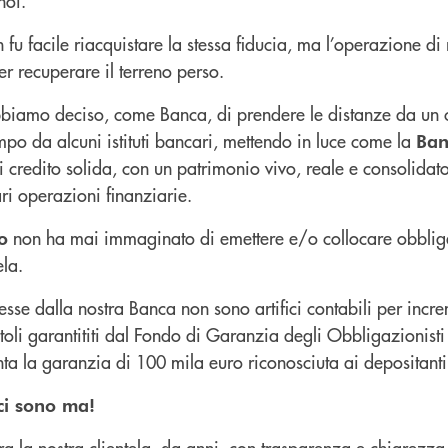
noi.
fu facile riacquistare la stessa fiducia, ma l’operazione di
er recuperare il terreno perso.
bbiamo deciso, come Banca, di prendere le distanze da un c
po da alcuni istituti bancari, mettendo in luce come la
Ban
 credito solida, con un patrimonio vivo, reale e consolida
ari operazioni finanziarie.
non ha mai immaginato di emettere e/o collocare obblig
o
ela.
esse dalla nostra Banca non sono artifici contabili per incre
titoli garantititi dal Fondo di Garanzia degli Obbligazionist
ta la garanzia di 100 mila euro riconosciuta ai depositanti
ci sono ma!
tra la nostra clientela, da anni, con trasparenza e chiarezza