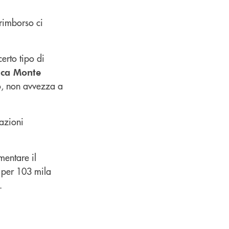
 rimborso ci
erto tipo di
ca Monte
to, non avvezza a
azioni
mentare il
i per 103 mila
.
.