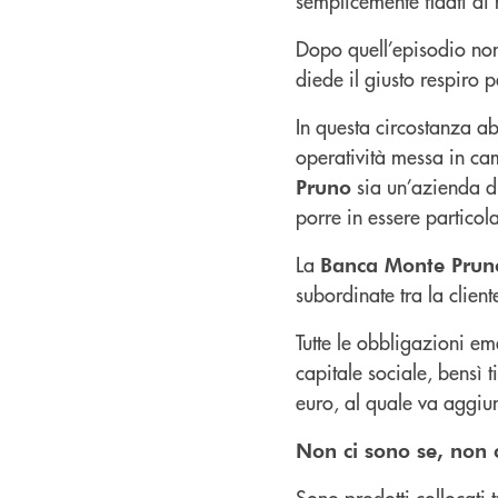
semplicemente fidati di 
Dopo quell’episodio non 
diede il giusto respiro p
In questa circostanza a
operatività messa in cam
sia un’azienda di
Pruno
porre in essere particol
La
Banca Monte Prun
subordinate tra la client
Tutte le obbligazioni em
capitale sociale, bensì 
euro, al quale va aggiun
Non ci sono se, non 
Sono prodotti collocati 