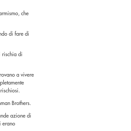
llarmismo, che
ndo di fare di
 rischia di
trovano a vivere
ompletamente
ischiosi.
hman Brothers.
rande azione di
si erano