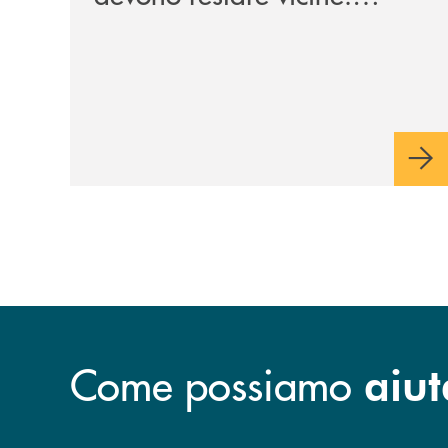
Intervento del Presidente
della Banca Monte Pruno
Michele Albanese.
Come possiamo
aiut