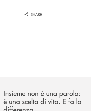
SHARE
nte-della-banca-monte-pruno-michele-albanese/
a-centrale-banca-come-espressione-di-identita/
il-punto-di/insieme-non-e-una-parola-e-una-scelta-di-vita-e
Insieme non è una parola:
è una scelta di vita. E fa la
differenza.