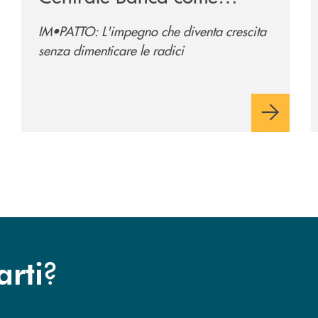
espressione di identità
IM•PATTO: L'impegno che diventa crescita
senza dimenticare le radici
?
arti