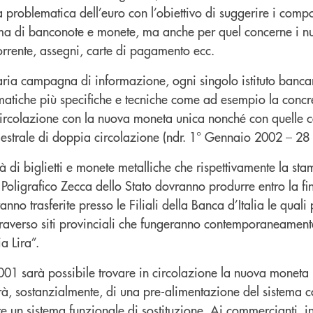
era problematica dell’euro con l’obiettivo di suggerire i comp
ema di banconote e monete, ma anche per quel concerne i nu
orrente, assegni, carte di pagamento ecc.
ria campagna di informazione, ogni singolo istituto banca
matiche più specifiche e tecniche come ad esempio la concre
circolazione con la nuova moneta unica nonché con quelle 
estrale di doppia circolazione (ndr. 1° Gennaio 2002 – 28
à di biglietti e monete metalliche che rispettivamente la sta
to Poligrafico Zecca dello Stato dovranno produrre entro la fi
nno trasferite presso le Filiali della Banca d’Italia le qual
attraverso siti provinciali che fungeranno contemporaneament
a Lira”.
1 sarà possibile trovare in circolazione la nuova moneta 
tterà, sostanzialmente, di una pre-alimentazione del sistema
re un sistema funzionale di sostituzione. Ai commercianti, in