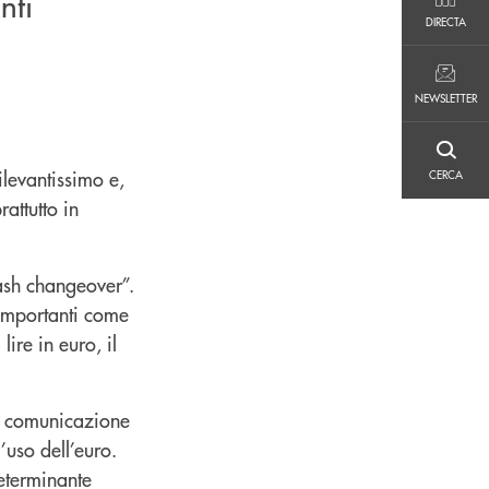
nti
DIRECTA
DIRECTA
NEWSLETTER
NEWSLETTER
CERCA
ilevantissimo e,
CERCA
attutto in
cash changeover”.
 importanti come
ire in euro, il
i comunicazione
’uso dell’euro.
determinante