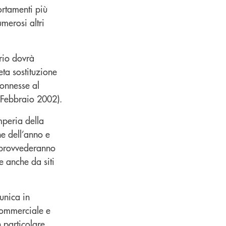
ortamenti più
merosi altri
rio dovrà
ta sostituzione
connesse al
 Febbraio 2002).
mperia della
ne dell’anno e
i provvederanno
e anche da siti
unica in
 commerciale e
 particolare,