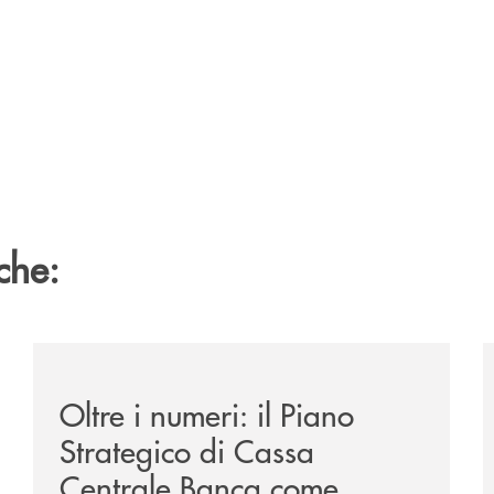
che:
centra-le-bcc-devono-restare-vicine-intervento-del-preside
/il-punto-di/oltre-i-numeri-il-piano-strategico-di-cass
/
Oltre i numeri: il Piano
Strategico di Cassa
Centrale Banca come