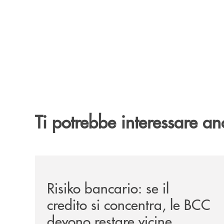
Ti potrebbe interessare an
/il-punto-di/risiko-bancario-se-il-credito-si-con
Risiko bancario: se il
credito si concentra, le BCC
devono restare vicine.