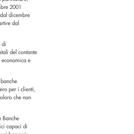
embre 2001
e dal dicembre
rtire dal
 di
tali del contante
ne economica e
e banche
o per i clienti,
 coloro che non
le Banche
ici capaci di