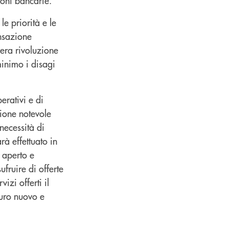
zioni bancarie.
le priorità e le
ansazione
vera rivoluzione
minimo i disagi
erativi e di
zione notevole
necessità di
rà effettuato in
ù aperto e
ufruire di offerte
zi offerti il
curo nuovo e