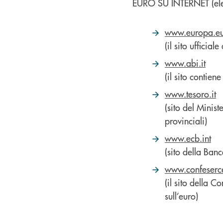
EURO SU INTERNET (elen
www.europa.e
(il sito ufficia
www.abi.it
(il sito contie
www.tesoro.it
(sito del Minis
provinciali)
www.ecb.int
(sito della Ban
www.confesercen
(il sito della C
sull’euro)