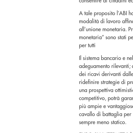
consentire ai cittadini e
A tale proposito l’ABI ha 
modalità di lavoro affin
all’unione monetaria. Pr
monetaria” sono stati pe
per tutti
Il sistema bancario e ne
adeguamento rilevanti; 
dei ricavi derivanti dal
ridefinire strategie di pr
una prospettiva ottimist
competitivo, potrà garant
più ampie e vantaggiose 
cavallo di battaglia pe
sempre meno statico.