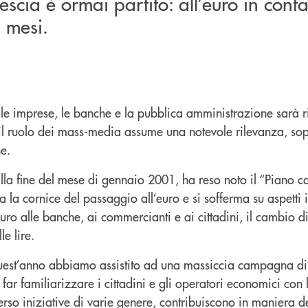
vescia è ormai partito: all’euro in conta
 mesi.
i, le imprese, le banche e la pubblica amministrazione sarà r
 il ruolo dei mass-media assume una notevole rilevanza, sopr
e.
 alla fine del mese di gennaio 2001, ha reso noto il “Piano 
 la cornice del passaggio all’euro e si sofferma su aspetti
uro alle banche, ai commercianti e ai cittadini, il cambio di l
le lire.
quest’anno abbiamo assistito ad una massiccia campagna d
far familiarizzare i cittadini e gli operatori economici con l
erso iniziative di varie genere, contribuiscono in maniera 