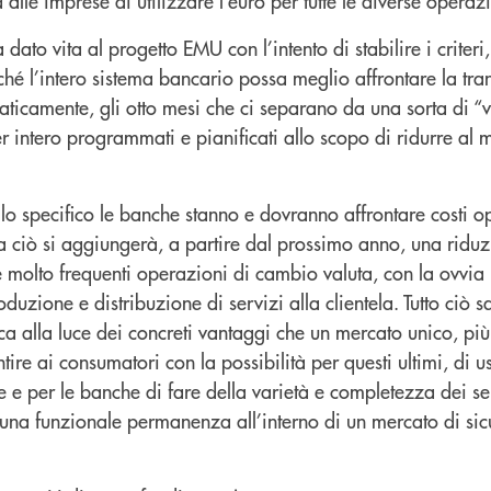
d alle imprese di utilizzare l’euro per tutte le diverse opera
dato vita al progetto EMU con l’intento di stabilire i criteri, 
ché l’intero sistema bancario possa meglio affrontare la tr
aticamente, gli otto mesi che ci separano da una sorta di “
r intero programmati e pianificati allo scopo di ridurre al 
llo specifico le banche stanno e dovranno affrontare costi op
a ciò si aggiungerà, a partire dal prossimo anno, una ridu
le molto frequenti operazioni di cambio valuta, con la ovvia 
oduzione e distribuzione di servizi alla clientela. Tutto ciò sa
ica alla luce dei concreti vantaggi che un mercato unico, pi
ire ai consumatori con la possibilità per questi ultimi, di us
e per le banche di fare della varietà e completezza dei servi
r una funzionale permanenza all’interno di un mercato di si