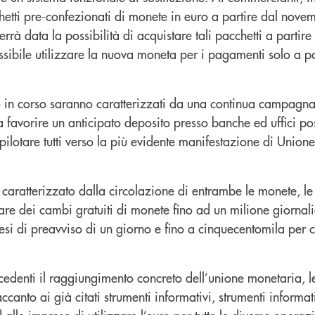
chetti pre-confezionati di monete in euro a partire dal nov
rrà data la possibilità di acquistare tali pacchetti a partir
ssibile utilizzare la nuova moneta per i pagamenti solo a pa
no in corso saranno caratterizzati da una continua campagna
a favorire un anticipato deposito presso banche ed uffici pos
pilotare tutti verso la più evidente manifestazione di Unio
 caratterizzato dalla circolazione di entrambe le monete, l
 dei cambi gratuiti di monete fino ad un milione giornalier
otesi di preavviso di un giorno e fino a cinquecentomila per
cedenti il raggiungimento concreto dell’unione monetaria, 
canto ai già citati strumenti informativi, strumenti informat