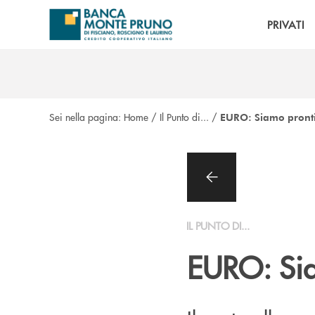
Salta al contenuto principale
PRIVATI
Sei nella pagina:
Home
/
Il Punto di...
/
EURO: Siamo pront
IL PUNTO DI...
EURO: Sia