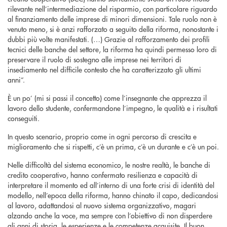
rilevante nell’intermediazione del risparmio, con particolare riguardo
al finanziamento delle imprese di minori dimensioni. Tale ruolo non è
venuto meno, si è anzi rafforzato a seguito della riforma, nonostante i
dubbi più volte manifestati. (…) Grazie al rafforzamento dei profili
tecnici delle banche del settore, la riforma ha quindi permesso loro di
preservare il ruolo di sostegno alle imprese nei territori di
insediamento nel difficile contesto che ha caratterizzato gli ultimi
anni”.
È un po’ (mi si passi il concetto) come l’insegnante che apprezza il
lavoro dello studente, confermandone l’impegno, le qualità e i risultati
conseguiti.
In questo scenario, proprio come in ogni percorso di crescita e
miglioramento che si rispetti, c’è un prima, c’è un durante e c’è un poi.
Nelle difficoltà del sistema economico, le nostre realtà, le banche di
credito cooperativo, hanno confermato resilienza e capacità di
interpretare il momento ed all’interno di una forte crisi di identità del
modello, nell’epoca della riforma, hanno chinato il capo, dedicandosi
al lavoro, adattandosi al nuovo sistema organizzativo, magari
alzando anche la voce, ma sempre con l’obiettivo di non disperdere
gli anni di storia, le esperienze e le competenze acquisite. Il buon