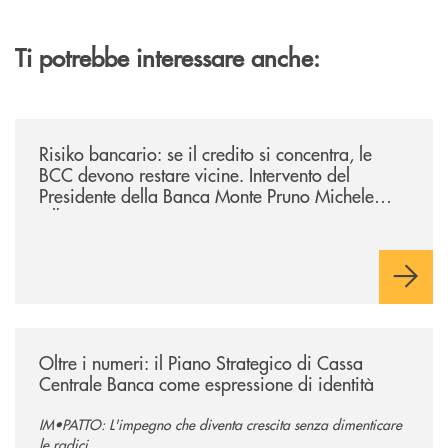
Ti potrebbe interessare anche:
/il-punto-di/risiko-bancario-se-il-credito-si-concentra-le-bcc-devono-r
Risiko bancario: se il credito si concentra, le
BCC devono restare vicine. Intervento del
Presidente della Banca Monte Pruno Michele
Albanese.
/il-punto-di/oltre-i-numeri-il-piano-strategico-di-cassa-centrale-banca-
Oltre i numeri: il Piano Strategico di Cassa
Centrale Banca come espressione di identità
IM•PATTO: L'impegno che diventa crescita senza dimenticare
le radici