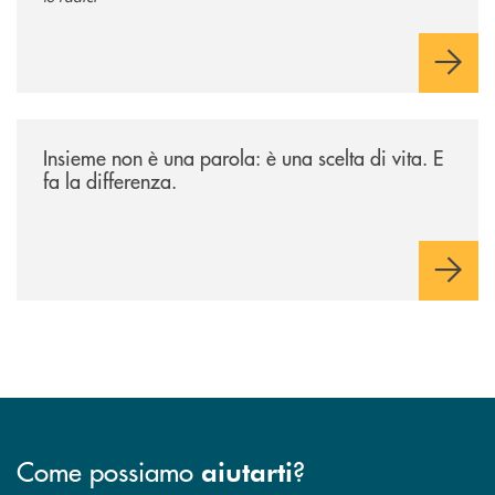
/il-punto-di/insieme-non-e-una-parola-e-una-scelta-di-vita-e-fa-la-diff
Insieme non è una parola: è una scelta di vita. E
fa la differenza.
Come possiamo
?
aiutarti