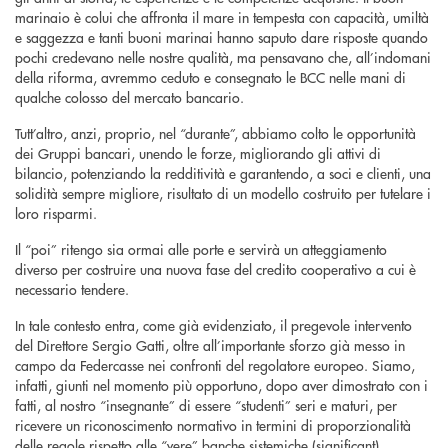
marinaio è colui che affronta il mare in tempesta con capacità, umiltà
e saggezza e tanti buoni marinai hanno saputo dare risposte quando
pochi credevano nelle nostre qualità, ma pensavano che, all’indomani
della riforma, avremmo ceduto e consegnato le BCC nelle mani di
qualche colosso del mercato bancario.
Tutt’altro, anzi, proprio, nel “durante”, abbiamo colto le opportunità
dei Gruppi bancari, unendo le forze, migliorando gli attivi di
bilancio, potenziando la redditività e garantendo, a soci e clienti, una
solidità sempre migliore, risultato di un modello costruito per tutelare i
loro risparmi.
Il “poi” ritengo sia ormai alle porte e servirà un atteggiamento
diverso per costruire una nuova fase del credito cooperativo a cui è
necessario tendere.
In tale contesto entra, come già evidenziato, il pregevole intervento
del Direttore Sergio Gatti, oltre all’importante sforzo già messo in
campo da Federcasse nei confronti del regolatore europeo. Siamo,
infatti, giunti nel momento più opportuno, dopo aver dimostrato con i
fatti, al nostro “insegnante” di essere “studenti” seri e maturi, per
ricevere un riconoscimento normativo in termini di proporzionalità
delle regole rispetto alle “vere” banche sistemiche (significant),