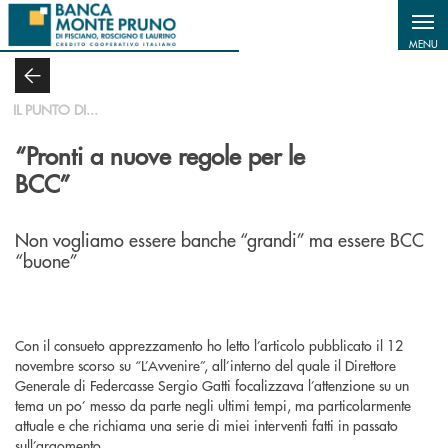
Salta al contenuto principale
MENU
IL PUNTO DI...
“Pronti a nuove regole per le
BCC”
Non vogliamo essere banche “grandi” ma essere BCC
“buone”
Con il consueto apprezzamento ho letto l’articolo pubblicato il 12
novembre scorso su “L’Avvenire”, all’interno del quale il Direttore
Generale di Federcasse Sergio Gatti focalizzava l’attenzione su un
tema un po’ messo da parte negli ultimi tempi, ma particolarmente
attuale e che richiama una serie di miei interventi fatti in passato
sull’argomento.