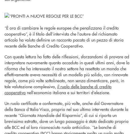
“È ora di cambiare le regole europee che penalizzano il credito
cooperativo”, è il titolo dell’intervista che l’autore del richiamato
articolo ha voluto definire un racconto pacato di un pezzo di storia
recente delle Banche di Credito Cooperativo.
Con questa lettura ho fatto delle riflessioni, sforzandomi di provare ad
interpretare nuovamente quanto accaduto in questi ultimi anni, dove la
riforma che ha interessato il nostro settore ha resettato un mondo che
effettivamente aveva necessità di un modello più solido, con rinnovate
regole, come più volte sottolineato, non senza dimenticare, però, in
tale valutazione complessiva,
il ruolo delle banche di credito
cooperativo
nell’economia italiana e sui territori d’elezione.
Un ruolo certificato e confermato, più volte, anche dal Governatore
della Banca d’Italia Visco, proprio nel suo ultimo intervento durante la
recente “Giornata Mondiale del Risparmio”, di cui si riporta un
brevissimo estratto, dove un lungo passaggio è stato dedicato proprio
alle BCC ed al loro riconosciuto ruolo anticiclico. “Le banche di
credito cooperativo (BCC) hanno storicamente svolto un ruolo molto