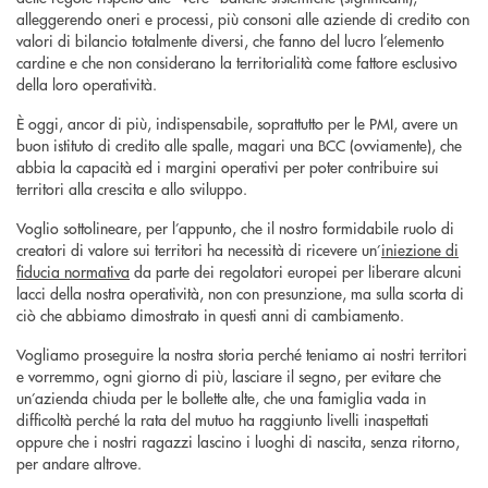
alleggerendo oneri e processi, più consoni alle aziende di credito con
valori di bilancio totalmente diversi, che fanno del lucro l’elemento
cardine e che non considerano la territorialità come fattore esclusivo
della loro operatività.
È oggi, ancor di più, indispensabile, soprattutto per le PMI, avere un
buon istituto di credito alle spalle, magari una BCC (ovviamente), che
abbia la capacità ed i margini operativi per poter contribuire sui
territori alla crescita e allo sviluppo.
Voglio sottolineare, per l’appunto, che il nostro formidabile ruolo di
creatori di valore sui territori ha necessità di ricevere un’
iniezione di
fiducia normativa
da parte dei regolatori europei per liberare alcuni
lacci della nostra operatività, non con presunzione, ma sulla scorta di
ciò che abbiamo dimostrato in questi anni di cambiamento.
Vogliamo proseguire la nostra storia perché teniamo ai nostri territori
e vorremmo, ogni giorno di più, lasciare il segno, per evitare che
un’azienda chiuda per le bollette alte, che una famiglia vada in
difficoltà perché la rata del mutuo ha raggiunto livelli inaspettati
oppure che i nostri ragazzi lascino i luoghi di nascita, senza ritorno,
per andare altrove.