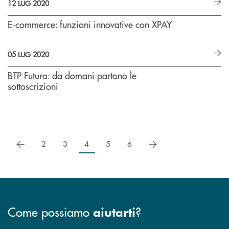
12 LUG 2020
E-commerce: funzioni innovative con XPAY
05 LUG 2020
BTP Futura: da domani partono le
sottoscrizioni
precedente
successivo
2
3
4
5
6
Come possiamo
?
aiutarti