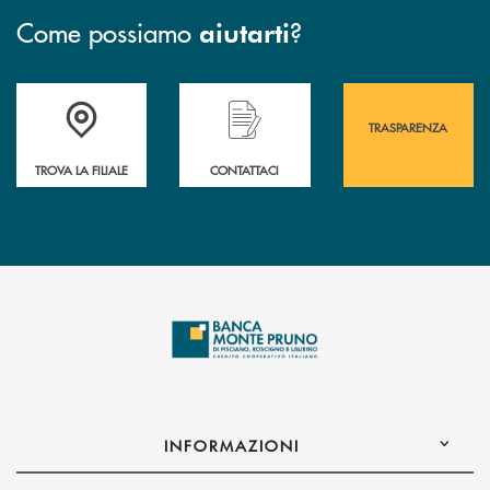
Come possiamo
?
aiutarti
Accedi all' elenco completo&nbsp; delle&nbsp; filiali&nbsp; di Banca 
Hai bisogno di assistenza immediata? Contatta
Hai bisogno di alcuni
TRASPARENZA
TROVA LA FILIALE
CONTATTACI
INFORMAZIONI